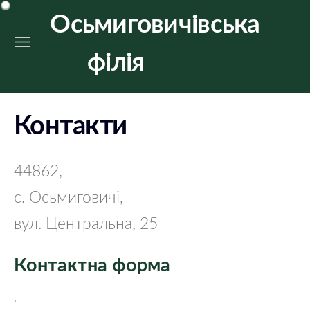
Осьмиговичівська
філія
Контакти
44862,
с. Осьмиговичі,
вул. Центральна, 25
Контактна форма
.