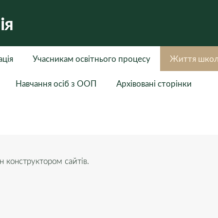
ія
ація
Учасникам освітнього процесу
Життя шко
Навчання осіб з ООП
Архівовані сторінки
 конструктором сайтів.