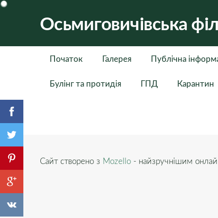
Осьмиговичівська філ
Початок
Галерея
Публічна інформ
Булінг та протидія
ГПД
Карантин
Сайт створено з
Mozello
- найзручнішим онлайн