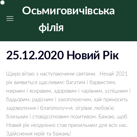
Осьмиговичівська
філія
25.12.2020 Новий Рік
Щиро вітаю з наступаючими святами.  Нехай 2021 
рік виявиться щасливим: багатим і барвистим, 
мирним і яскравим, здоровим і чарівним, успішним і 
бадьорим, радісним і захоплюючим, хай приносить 
задоволення і благополуччя, зігріває любов'ю 
близьких і стовідсотковим позитивом. Бажаю, щоб 
Новий рік неодмінно став прихильним для всіх нас. 
Здійснення мрій та бажань!