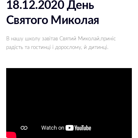
18.12.2020 День
Святого Миколая
В нашу школу завітав Святий Миколай,приніс 
радість та гостинці і дорослому, й дитинці.