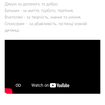
Дякую за допомогу та добро:
Батькам - за життя, турботу, терпіння,
Вчителям - за творчість, знання та уміння,
Спонсорам -  за дбайливість, гостинці кожній 
дитинці.