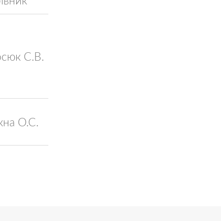
сюк С.В.
на О.С.