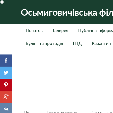
Осьмиговичівська філ
Початок
Галерея
Публічна інформ
Булінг та протидія
ГПД
Карантин
№
Назва гуртка
День, ча