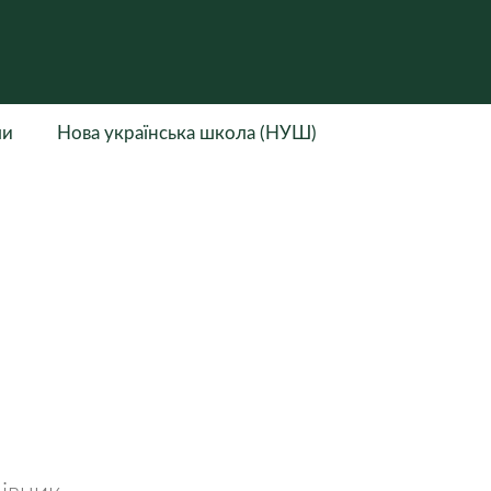
ли
Нова українська школа (НУШ)
івник