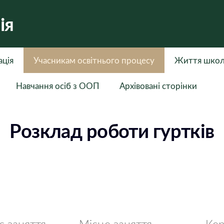
ія
ація
Учасникам освітнього процесу
Життя шко
Навчання осіб з ООП
Архівовані сторінки
Розклад роботи гуртків
с заняття
Місце заняття
Кер