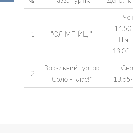
Чет
14.50
1
"ОЛІМПІЙЦІ"
П'ят
13.00 
Вокальний гурток
Сер
2
"Соло - клас!"
13.55